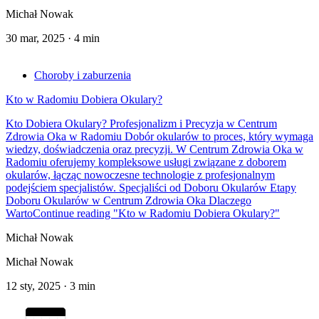
Michał Nowak
30 mar, 2025
·
4 min
Choroby i zaburzenia
Kto w Radomiu Dobiera Okulary?
Kto Dobiera Okulary? Profesjonalizm i Precyzja w Centrum
Zdrowia Oka w Radomiu Dobór okularów to proces, który wymaga
wiedzy, doświadczenia oraz precyzji. W Centrum Zdrowia Oka w
Radomiu oferujemy kompleksowe usługi związane z doborem
okularów, łącząc nowoczesne technologie z profesjonalnym
podejściem specjalistów. Specjaliści od Doboru Okularów Etapy
Doboru Okularów w Centrum Zdrowia Oka Dlaczego
Warto
Continue reading
"Kto w Radomiu Dobiera Okulary?"
Michał Nowak
Michał Nowak
12 sty, 2025
·
3 min