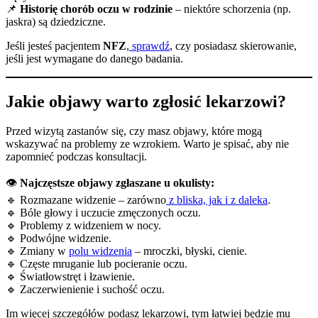
📌
Historię chorób oczu w rodzinie
– niektóre schorzenia (np.
jaskra) są dziedziczne.
Jeśli jesteś pacjentem
NFZ
,
sprawdź
, czy posiadasz skierowanie,
jeśli jest wymagane do danego badania.
Jakie objawy warto zgłosić lekarzowi?
Przed wizytą zastanów się, czy masz objawy, które mogą
wskazywać na problemy ze wzrokiem. Warto je spisać, aby nie
zapomnieć podczas konsultacji.
👁
Najczęstsze objawy zgłaszane u okulisty:
🔹 Rozmazane widzenie – zarówno
z bliska, jak i z daleka
.
🔹 Bóle głowy i uczucie zmęczonych oczu.
🔹 Problemy z widzeniem w nocy.
🔹 Podwójne widzenie.
🔹 Zmiany w
polu widzenia
– mroczki, błyski, cienie.
🔹 Częste mruganie lub pocieranie oczu.
🔹 Światłowstręt i łzawienie.
🔹 Zaczerwienienie i suchość oczu.
Im więcej szczegółów podasz lekarzowi, tym łatwiej będzie mu