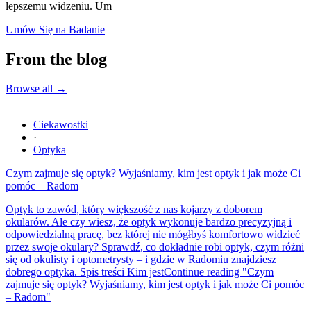
lepszemu widzeniu. Um
Umów Się na Badanie
From the blog
Browse all
→
Ciekawostki
·
Optyka
Czym zajmuje się optyk? Wyjaśniamy, kim jest optyk i jak może Ci
pomóc – Radom
Optyk to zawód, który większość z nas kojarzy z doborem
okularów. Ale czy wiesz, że optyk wykonuje bardzo precyzyjną i
odpowiedzialną pracę, bez której nie mógłbyś komfortowo widzieć
przez swoje okulary? Sprawdź, co dokładnie robi optyk, czym różni
się od okulisty i optometrysty – i gdzie w Radomiu znajdziesz
dobrego optyka. Spis treści Kim jest
Continue reading
"Czym
zajmuje się optyk? Wyjaśniamy, kim jest optyk i jak może Ci pomóc
– Radom"