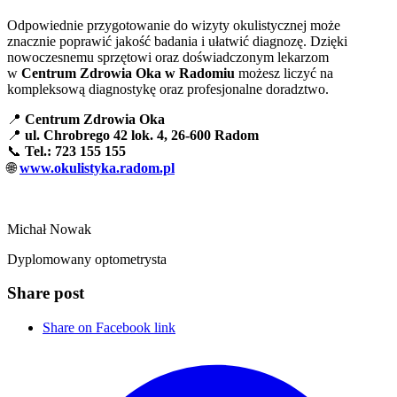
Odpowiednie przygotowanie do wizyty okulistycznej może
znacznie poprawić jakość badania i ułatwić diagnozę. Dzięki
nowoczesnemu sprzętowi oraz doświadczonym lekarzom
w
Centrum Zdrowia Oka w Radomiu
możesz liczyć na
kompleksową diagnostykę oraz profesjonalne doradztwo.
📍
Centrum Zdrowia Oka
📍
ul. Chrobrego 42 lok. 4, 26-600 Radom
📞
Tel.: 723 155 155
🌐
www.okulistyka.radom.pl
Michał Nowak
Dyplomowany optometrysta
Share post
Share on Facebook link