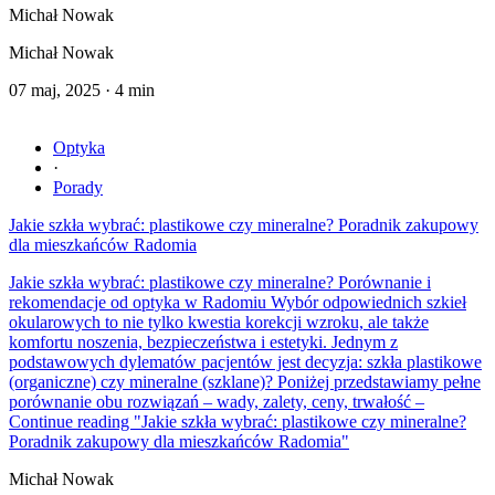
Michał Nowak
Michał Nowak
07 maj, 2025
·
4 min
Optyka
·
Porady
Jakie szkła wybrać: plastikowe czy mineralne? Poradnik zakupowy
dla mieszkańców Radomia
Jakie szkła wybrać: plastikowe czy mineralne? Porównanie i
rekomendacje od optyka w Radomiu Wybór odpowiednich szkieł
okularowych to nie tylko kwestia korekcji wzroku, ale także
komfortu noszenia, bezpieczeństwa i estetyki. Jednym z
podstawowych dylematów pacjentów jest decyzja: szkła plastikowe
(organiczne) czy mineralne (szklane)? Poniżej przedstawiamy pełne
porównanie obu rozwiązań – wady, zalety, ceny, trwałość –
Continue reading
"Jakie szkła wybrać: plastikowe czy mineralne?
Poradnik zakupowy dla mieszkańców Radomia"
Michał Nowak