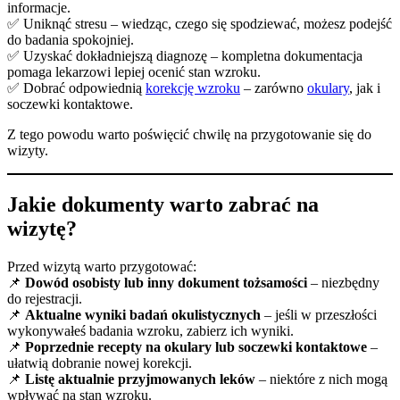
informacje.
✅ Uniknąć stresu – wiedząc, czego się spodziewać, możesz podejść
do badania spokojniej.
✅ Uzyskać dokładniejszą diagnozę – kompletna dokumentacja
pomaga lekarzowi lepiej ocenić stan wzroku.
✅ Dobrać odpowiednią
korekcję wzroku
– zarówno
okulary
, jak i
soczewki kontaktowe.
Z tego powodu warto poświęcić chwilę na przygotowanie się do
wizyty.
Jakie dokumenty warto zabrać na
wizytę?
Przed wizytą warto przygotować:
📌
Dowód osobisty lub inny dokument tożsamości
– niezbędny
do rejestracji.
📌
Aktualne wyniki badań okulistycznych
– jeśli w przeszłości
wykonywałeś badania wzroku, zabierz ich wyniki.
📌
Poprzednie recepty na okulary lub soczewki kontaktowe
–
ułatwią dobranie nowej korekcji.
📌
Listę aktualnie przyjmowanych leków
– niektóre z nich mogą
wpływać na stan wzroku.