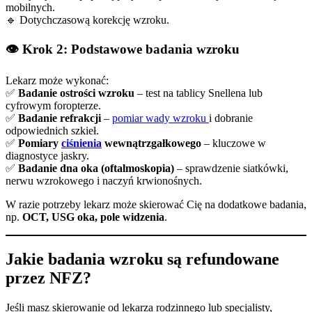
mobilnych.
🔹 Dotychczasową korekcję wzroku.
👁
Krok 2: Podstawowe badania wzroku
Lekarz może wykonać:
✅
Badanie ostrości wzroku
– test na tablicy Snellena lub
cyfrowym foropterze.
✅
Badanie refrakcji
–
pomiar wady wzroku
i dobranie
odpowiednich szkieł.
✅
Pomiary
ciśnienia
wewnątrzgałkowego
– kluczowe w
diagnostyce jaskry.
✅
Badanie dna oka (oftalmoskopia)
– sprawdzenie siatkówki,
nerwu wzrokowego i naczyń krwionośnych.
W razie potrzeby lekarz może skierować Cię na dodatkowe badania,
np.
OCT, USG oka, pole widzenia
.
Jakie badania wzroku są refundowane
przez NFZ?
Jeśli masz skierowanie od lekarza rodzinnego lub specjalisty,