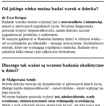
Od jakiego wieku można badać wzrok u dziecka?
dr Ewa Krupa:
Badanie wzroku można wykonać już u
noworodków i niemowląt
,
nawet w pierwszych tygodniach życia. Wczesna diagnostyka
pozwala wykryć nieprawidłowości, zanim dziecko zacznie
sygnalizować problemy z widzeniem.
W naszym gabinecie w Radomiu badamy dzieci w różnym wieku –
od wcześniaków po kilkulatki – stosując nowoczesne, bezdotykowe
metody, które nie wymagają współpracy malucha. Badanie trwa
zaledwie kilka minut i jest całkowicie bezbolesne.
Dlaczego tak ważne są wczesne badania okulistyczne
u dzieci?
dr Małgorzata Szmit:
Wzrok dziecka rozwija się dynamicznie w pierwszych latach życia,
dlatego każda nieprawidłowość – nawet drobna – może wpłynąć na
jego rozwój.
Wczesne badanie pozwala wykryć
zez, niedowidzenie, wady
wrodzone, różnowzroczność oraz retinopatię wcześniaczą
.
Wiele z tych schorzeń można skutecznie leczyć, ale kluczowy jest