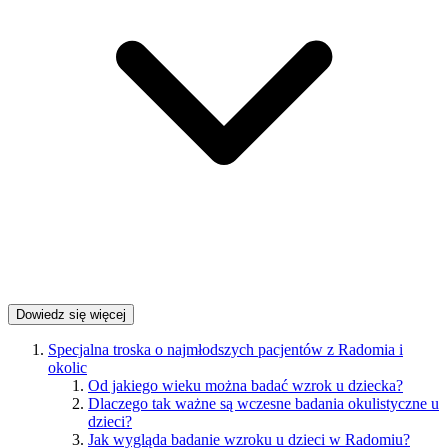
Dowiedz się więcej
Specjalna troska o najmłodszych pacjentów z Radomia i
okolic
Od jakiego wieku można badać wzrok u dziecka?
Dlaczego tak ważne są wczesne badania okulistyczne u
dzieci?
Jak wygląda badanie wzroku u dzieci w Radomiu?