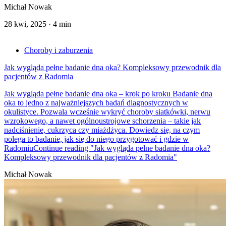
Michał Nowak
28 kwi, 2025
·
4 min
Choroby i zaburzenia
Jak wygląda pełne badanie dna oka? Kompleksowy przewodnik dla
pacjentów z Radomia
Jak wygląda pełne badanie dna oka – krok po kroku Badanie dna
oka to jedno z najważniejszych badań diagnostycznych w
okulistyce. Pozwala wcześnie wykryć choroby siatkówki, nerwu
wzrokowego, a nawet ogólnoustrojowe schorzenia – takie jak
nadciśnienie, cukrzyca czy miażdżyca. Dowiedz się, na czym
polega to badanie, jak się do niego przygotować i gdzie w
Radomiu
Continue reading
"Jak wygląda pełne badanie dna oka?
Kompleksowy przewodnik dla pacjentów z Radomia"
Michał Nowak