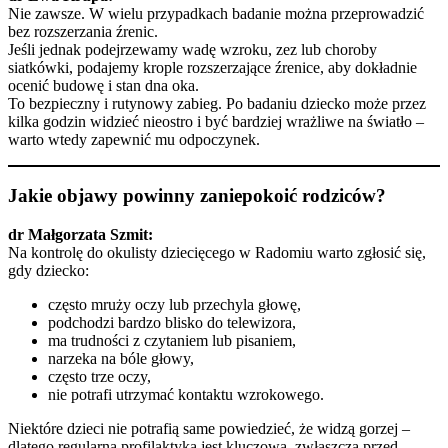
Nie zawsze. W wielu przypadkach badanie można przeprowadzić
bez rozszerzania źrenic.
Jeśli jednak podejrzewamy wadę wzroku, zez lub choroby
siatkówki, podajemy krople rozszerzające źrenice, aby dokładnie
ocenić budowę i stan dna oka.
To bezpieczny i rutynowy zabieg. Po badaniu dziecko może przez
kilka godzin widzieć nieostro i być bardziej wrażliwe na światło –
warto wtedy zapewnić mu odpoczynek.
Jakie objawy powinny zaniepokoić rodziców?
dr Małgorzata Szmit:
Na kontrolę do okulisty dziecięcego w Radomiu warto zgłosić się,
gdy dziecko:
często mruży oczy lub przechyla głowę,
podchodzi bardzo blisko do telewizora,
ma trudności z czytaniem lub pisaniem,
narzeka na bóle głowy,
często trze oczy,
nie potrafi utrzymać kontaktu wzrokowego.
Niektóre dzieci nie potrafią same powiedzieć, że widzą gorzej –
dlatego regularna profilaktyka jest kluczowa, zwłaszcza przed