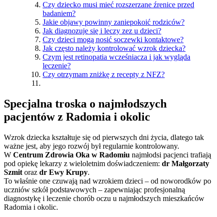
Czy dziecko musi mieć rozszerzane źrenice przed
badaniem?
Jakie objawy powinny zaniepokoić rodziców?
Jak diagnozuje się i leczy zez u dzieci?
Czy dzieci mogą nosić soczewki kontaktowe?
Jak często należy kontrolować wzrok dziecka?
Czym jest retinopatia wcześniacza i jak wygląda
leczenie?
Czy otrzymam zniżkę z recepty z NFZ?
Specjalna troska o najmłodszych
pacjentów z Radomia i okolic
Wzrok dziecka kształtuje się od pierwszych dni życia, dlatego tak
ważne jest, aby jego rozwój był regularnie kontrolowany.
W
Centrum Zdrowia Oka w Radomiu
najmłodsi pacjenci trafiają
pod opiekę lekarzy z wieloletnim doświadczeniem:
dr Małgorzaty
Szmit
oraz
dr Ewy Krupy
.
To właśnie one czuwają nad wzrokiem dzieci – od noworodków po
uczniów szkół podstawowych – zapewniając profesjonalną
diagnostykę i leczenie chorób oczu u najmłodszych mieszkańców
Radomia i okolic.