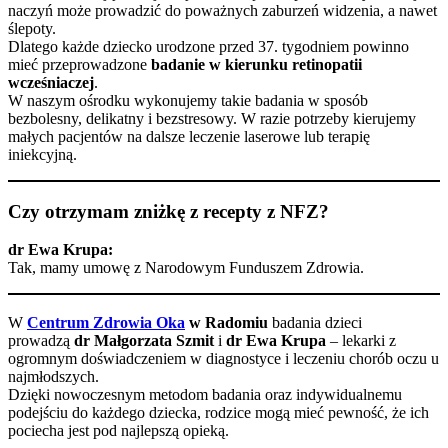
naczyń może prowadzić do poważnych zaburzeń widzenia, a nawet
ślepoty.
Dlatego każde dziecko urodzone przed 37. tygodniem powinno
mieć przeprowadzone
badanie w kierunku retinopatii
wcześniaczej
.
W naszym ośrodku wykonujemy takie badania w sposób
bezbolesny, delikatny i bezstresowy. W razie potrzeby kierujemy
małych pacjentów na dalsze leczenie laserowe lub terapię
iniekcyjną.
Czy otrzymam zniżkę z recepty z NFZ?
dr Ewa Krupa:
Tak, mamy umowę z Narodowym Funduszem Zdrowia.
W
Centrum Zdrowia Oka
w Radomiu
badania dzieci
prowadzą
dr Małgorzata Szmit
i
dr Ewa Krupa
– lekarki z
ogromnym doświadczeniem w diagnostyce i leczeniu chorób oczu u
najmłodszych.
Dzięki nowoczesnym metodom badania oraz indywidualnemu
podejściu do każdego dziecka, rodzice mogą mieć pewność, że ich
pociecha jest pod najlepszą opieką.