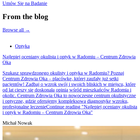
Umów Się na Badanie
From the blog
Browse all
→
Optyka
Najlepiej oceniany okulista i optyk w Radomiu – Centrum Zdrowia
Oka
Szukasz sprawdzonego okulisty i optyka w Radomiu? Poznaj
Centrum Zdrowia Oka – placówkę, której zaufały już setki
pacjentów! Zadbaj o wzrok swój i swoich bliskich w miejscu, które
od lat cieszy się doskonałą opinią wśród mieszkańców Radomia i
okolic. Centrum Zdrowia Oka to nowoczesne centrum okulistyczne
i optyczne, gdzie oferujemy kompleksową diagnostykę wzroku,
profesjonalne leczenie
Continue reading
"Najlepiej oceniany okulista
i optyk w Radomiu – Centrum Zdrowia Oka"
Michał Nowak