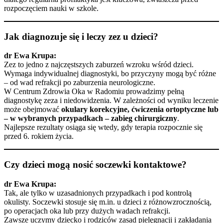
rozpoczęciem nauki w szkole.
Jak diagnozuje się i leczy zez u dzieci?
dr Ewa Krupa:
Zez to jedno z najczęstszych zaburzeń wzroku wśród dzieci.
Wymaga indywidualnej diagnostyki, bo przyczyny mogą być różne
– od wad refrakcji po zaburzenia neurologiczne.
W Centrum Zdrowia Oka w Radomiu prowadzimy pełną
diagnostykę zeza i niedowidzenia. W zależności od wyniku leczenie
może obejmować
okulary korekcyjne, ćwiczenia ortoptyczne lub
– w wybranych przypadkach – zabieg chirurgiczny
.
Najlepsze rezultaty osiąga się wtedy, gdy terapia rozpocznie się
przed 6. rokiem życia.
Czy dzieci mogą nosić soczewki kontaktowe?
dr Ewa Krupa:
Tak, ale tylko w uzasadnionych przypadkach i pod kontrolą
okulisty. Soczewki stosuje się m.in. u dzieci z różnowzrocznością,
po operacjach oka lub przy dużych wadach refrakcji.
Zawsze uczymy dziecko i rodziców zasad pielęgnacji i zakładania