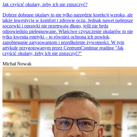
Jak czyścić okulary, żeby ich nie zniszczyć?
Dobrze dobrane okulary to nie tylko narzędzie korekcji wzroku, ale
także inwestycja w komfort i zdrowie oczu. Jednak nawet najlepsze
soczewki i oprawki nie przetrwają długo, jeśli nie będą
odpowiednio pielęgnowane. Właściwe czyszczenie okularów to nie
tylko kwestia estetyki – to również ochrona ich powłok,
zapobieganie zarysowaniom i przedłużenie żywotności. W tym
artykule przygotowanym przez Centrum
Continue reading
"Jak
czyścić okulary, żeby ich nie zniszczyć?"
Michał Nowak