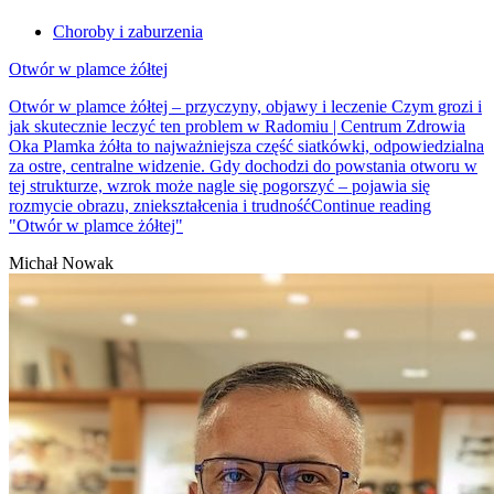
Choroby i zaburzenia
Otwór w plamce żółtej
Otwór w plamce żółtej – przyczyny, objawy i leczenie Czym grozi i
jak skutecznie leczyć ten problem w Radomiu | Centrum Zdrowia
Oka Plamka żółta to najważniejsza część siatkówki, odpowiedzialna
za ostre, centralne widzenie. Gdy dochodzi do powstania otworu w
tej strukturze, wzrok może nagle się pogorszyć – pojawia się
rozmycie obrazu, zniekształcenia i trudność
Continue reading
"Otwór w plamce żółtej"
Michał Nowak