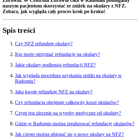
Zdrowia. W Centrum Zdrowia Oka w Radomiu pomagamy
naszym pacjentom skorzystać ze zniżek na okulary z NFZ.
Zobacz, jak wygląda cały proces krok po kroku!
Spis treści
Czy NFZ refunduje okulary?
Kto może otrzymać refundację na okulary?
Jakie okulary podlegają refundacji NFZ?
Jak wygląda procedura uzyskania zniżki na okulary w
Radomiu?
Jaką kwotę refunduje NFZ na okulary?
Czy refundacja obejmuje całkowity koszt okularów?
Czym jest zlecenie na wyroby medyczne od okulisty?
Gdzie w Radomiu można zrealizować refundację okularów?
Jak często można ubiegać się o nowe okulary na NFZ?