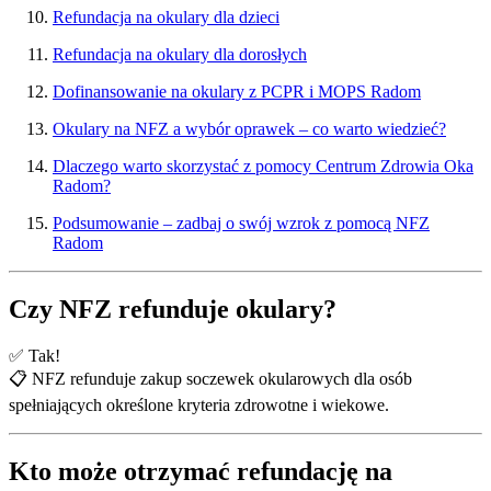
Refundacja na okulary dla dzieci
Refundacja na okulary dla dorosłych
Dofinansowanie na okulary z PCPR i MOPS Radom
Okulary na NFZ a wybór oprawek – co warto wiedzieć?
Dlaczego warto skorzystać z pomocy Centrum Zdrowia Oka
Radom?
Podsumowanie – zadbaj o swój wzrok z pomocą NFZ
Radom
Czy NFZ refunduje okulary?
✅ Tak!
📋 NFZ refunduje zakup soczewek okularowych dla osób
spełniających określone kryteria zdrowotne i wiekowe.
Kto może otrzymać refundację na