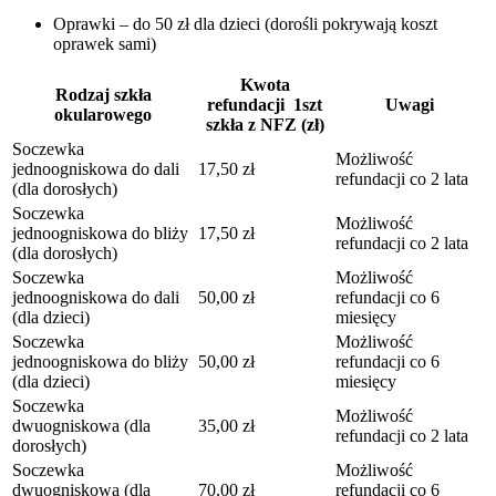
Oprawki – do 50 zł dla dzieci (dorośli pokrywają koszt
oprawek sami)
Kwota
Rodzaj szkła
refundacji 1szt
Uwagi
okularowego
szkła z NFZ (zł)
Soczewka
Możliwość
jednoogniskowa do dali
17,50 zł
refundacji co 2 lata
(dla dorosłych)
Soczewka
Możliwość
jednoogniskowa do bliży
17,50 zł
refundacji co 2 lata
(dla dorosłych)
Soczewka
Możliwość
jednoogniskowa do dali
50,00 zł
refundacji co 6
(dla dzieci)
miesięcy
Soczewka
Możliwość
jednoogniskowa do bliży
50,00 zł
refundacji co 6
(dla dzieci)
miesięcy
Soczewka
Możliwość
dwuogniskowa (dla
35,00 zł
refundacji co 2 lata
dorosłych)
Soczewka
Możliwość
dwuogniskowa (dla
70,00 zł
refundacji co 6