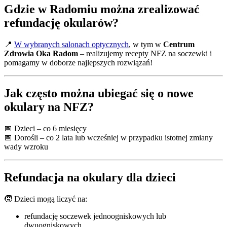
Gdzie w Radomiu można zrealizować
refundację okularów?
📍
W wybranych salonach optycznych
, w tym w
Centrum
Zdrowia Oka Radom
– realizujemy recepty NFZ na soczewki i
pomagamy w doborze najlepszych rozwiązań!
Jak często można ubiegać się o nowe
okulary na NFZ?
📅 Dzieci – co 6 miesięcy
📅 Dorośli – co 2 lata lub wcześniej w przypadku istotnej zmiany
wady wzroku
Refundacja na okulary dla dzieci
🧒 Dzieci mogą liczyć na:
refundację soczewek jednoogniskowych lub
dwuogniskowych