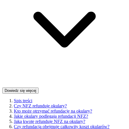
Dowiedz się więcej
Spis treści
Czy NFZ refunduje okulary?
Kto może otrzymać refundację na okulary?
Jakie okulary podlegają refundacji NFZ?
Jaką kwotę refunduje NFZ na okulary?
Czy refundacja obejmuje całkowity koszt okularów?