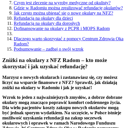
Czym jest zlecenie na wyroby medyczne od okulisty?
Gdzie w Radomiu można zrealizować refundację okularów?
Jak często można ubiegać się o nowe okulary na NFZ?
Refundacja na okulary dla dzieci
Refundacja na okulary dla dorosłych
Dofinansowanie na okulary z PCPR i MOPS Radom
Dlaczego warto skorzystać z pomocy Centrum Zdrowia Oka
Radom?
Podsumowanie – zadbaj o swój wzrok
Zniżki na okulary z NFZ Radom – kto może
skorzystać i jak uzyskać refundację?
Marzysz o nowych okularach i zastanawiasz się, czy możesz
liczyć na wsparcie finansowe z NFZ? Sprawdź, jak działają
zniżki na okulary w Radomiu i jak je uzyskać!
Wzrok to jeden z najważniejszych zmysłów, a dobrze dobrane
okulary mogą znacząco poprawić komfort codziennego życia.
Dla wielu pacjentów koszty zakupu nowych okularów mogą
być jednak sporym wydatkiem. Na szczęście, w Polsce istnieje
możliwość uzyskania refundacji na zakup soczewek
okularowych i oprawek w ramach Narodowego Funduszu