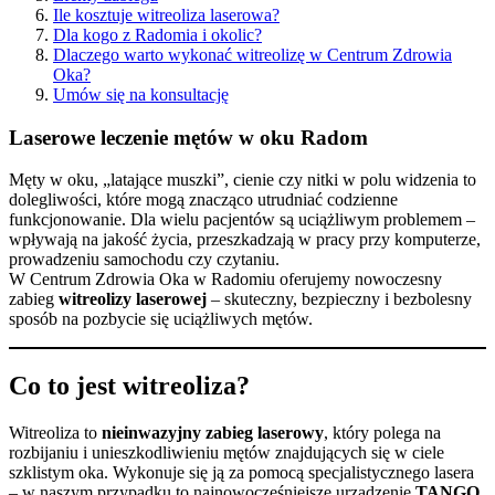
Ile kosztuje witreoliza laserowa?
Dla kogo z Radomia i okolic?
Dlaczego warto wykonać witreolizę w Centrum Zdrowia
Oka?
Umów się na konsultację
Laserowe leczenie mętów w oku Radom
Męty w oku, „latające muszki”, cienie czy nitki w polu widzenia to
dolegliwości, które mogą znacząco utrudniać codzienne
funkcjonowanie. Dla wielu pacjentów są uciążliwym problemem –
wpływają na jakość życia, przeszkadzają w pracy przy komputerze,
prowadzeniu samochodu czy czytaniu.
W Centrum Zdrowia Oka w Radomiu oferujemy nowoczesny
zabieg
witreolizy laserowej
– skuteczny, bezpieczny i bezbolesny
sposób na pozbycie się uciążliwych mętów.
Co to jest witreoliza?
Witreoliza to
nieinwazyjny zabieg laserowy
, który polega na
rozbijaniu i unieszkodliwieniu mętów znajdujących się w ciele
szklistym oka. Wykonuje się ją za pomocą specjalistycznego lasera
– w naszym przypadku to najnowocześniejsze urządzenie
TANGO