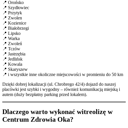
📍 Orońsko
📍 Szydłowiec
📍 Przytyk
📍 Zwolen
📍 Kozienice
📍 Białobrzegi
📍 Lipsko
📍 Warka
📍 Zwoleń
📍 Tczów
📍 Jastrzębia
📍 Jedlińsk
📍 Kowala
📍 Skaryszew
📍 i wszystkie inne okoliczne miejscowości w promieniu do 50 km
Dzięki dobrej lokalizacji (ul. Chrobrego 42/4) dojazd do naszej
placówki jest szybki i wygodny – również komunikacją miejską i
autem (duży bezpłatny parking przed lokalem).
Dlaczego warto wykonać witreolizę w
Centrum Zdrowia Oka?