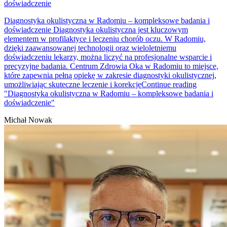
doświadczenie
Diagnostyka okulistyczna w Radomiu – kompleksowe badania i
doświadczenie Diagnostyka okulistyczna jest kluczowym
elementem w profilaktyce i leczeniu chorób oczu. W Radomiu,
dzięki zaawansowanej technologii oraz wieloletniemu
doświadczeniu lekarzy, można liczyć na profesjonalne wsparcie i
precyzyjne badania. Centrum Zdrowia Oka w Radomiu to miejsce,
które zapewnia pełną opiekę w zakresie diagnostyki okulistycznej,
umożliwiając skuteczne leczenie i korekcję
Continue reading
"Diagnostyka okulistyczna w Radomiu – kompleksowe badania i
doświadczenie"
Michał Nowak