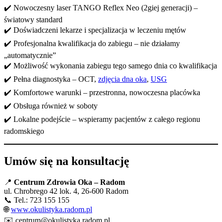
✔️ Nowoczesny laser TANGO Reflex Neo (2giej generacji) –
światowy standard
✔️ Doświadczeni lekarze i specjalizacja w leczeniu mętów
✔️ Profesjonalna kwalifikacja do zabiegu – nie działamy
„automatycznie”
✔️ Możliwość wykonania zabiegu tego samego dnia co kwalifikacja
✔️ Pełna diagnostyka – OCT,
zdjęcia dna oka
,
USG
✔️ Komfortowe warunki – przestronna, nowoczesna placówka
✔️ Obsługa również w soboty
✔️ Lokalne podejście – wspieramy pacjentów z całego regionu
radomskiego
Umów się na konsultację
📍
Centrum Zdrowia Oka – Radom
ul. Chrobrego 42 lok. 4, 26-600 Radom
📞 Tel.: 723 155 155
🌐
www.okulistyka.radom.pl
✉️
centrum@okulistyka.radom.pl