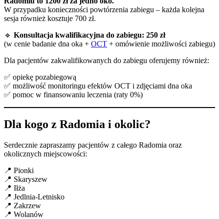
Radomiu to 1200 zł za jedno oko.
W przypadku konieczności powtórzenia zabiegu – każda kolejna
sesja również kosztuje 700 zł.
🔹
Konsultacja kwalifikacyjna do zabiegu: 250 zł
(w cenie badanie dna oka +
OCT
+ omówienie możliwości zabiegu)
Dla pacjentów zakwalifikowanych do zabiegu oferujemy również:
✅ opiekę pozabiegową
✅ możliwość monitoringu efektów OCT i zdjęciami dna oka
✅ pomoc w finansowaniu leczenia (raty 0%)
Dla kogo z Radomia i okolic?
Serdecznie zapraszamy pacjentów z całego Radomia oraz
okolicznych miejscowości:
📍 Pionki
📍 Skaryszew
📍 Iłża
📍 Jedlnia-Letnisko
📍 Zakrzew
📍 Wolanów