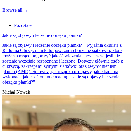
Browse all
→
Pozostałe
Jakie są objawy i leczenie obrzęku plamki?
Jakie są objawy i leczenie obrzęku plamki? – wyjaśnia okulista z
Radomia Obrzęk plamki to poważne schorzenie siatkówki, które
może znacząco pogorszyć jakość widzenia – zwłaszcza jeśli nie
zostanie wcześnie rozpoznane i leczone. Dotyczy głównie osób z
cukrzycą, zakrzepami żylnymi siatkówki oraz zwyrodnieniem
plamki (AMD). Sprawdź, jak rozpoznać objawy, jakie badania
wykonać i jakie są
Continue reading
"Jakie są objawy i leczenie
obrzęku plamki?"
Michał Nowak