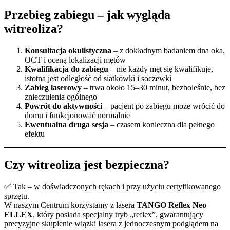
Przebieg zabiegu – jak wygląda
witreoliza?
Konsultacja okulistyczna
– z dokładnym badaniem dna oka,
OCT i oceną lokalizacji mętów
Kwalifikacja do zabiegu
– nie każdy męt się kwalifikuje,
istotna jest odległość od siatkówki i soczewki
Zabieg laserowy
– trwa około 15–30 minut, bezboleśnie, bez
znieczulenia ogólnego
Powrót do aktywności
– pacjent po zabiegu może wrócić do
domu i funkcjonować normalnie
Ewentualna druga sesja
– czasem konieczna dla pełnego
efektu
Czy witreoliza jest bezpieczna?
✅ Tak – w doświadczonych rękach i przy użyciu certyfikowanego
sprzętu.
W naszym Centrum korzystamy z lasera
TANGO Reflex Neo
ELLEX
, który posiada specjalny tryb „reflex”, gwarantujący
precyzyjne skupienie wiązki lasera z jednoczesnym podglądem na